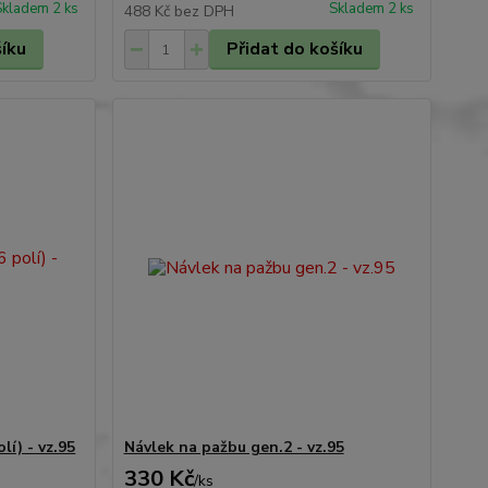
Skladem 2 ks
Skladem 2 ks
488 Kč
bez DPH
šíku
Přidat do košíku
lí) - vz.95
Návlek na pažbu gen.2 - vz.95
330 Kč
/
ks