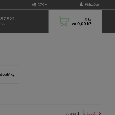
Přihlášení
CZK
557 522
0
ks
za
0,00 Kč
 hod
 doplňky
strana
z 2
další