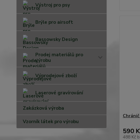
Výstroj pro psy
Brýle pro airsoft
Bassowsky Design
Prodej materiálů pro
výrobu
Výprodejové zboží
Laserové gravírování
Zakázková výroba
Chránič 
Vzorník látek pro výrobu
590 K
488 Kč
b