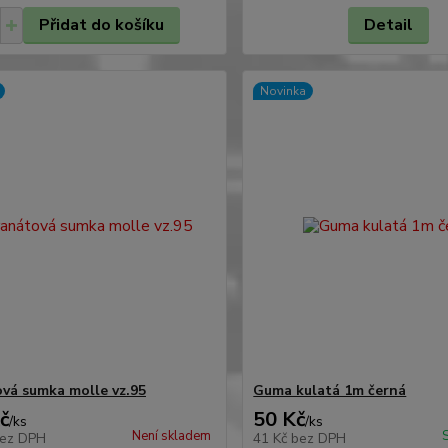
Přidat do košíku
Detail
Novinka
vá sumka molle vz.95
Guma kulatá 1m černá
č
50 Kč
/
ks
/
ks
Není skladem
ez DPH
41 Kč
bez DPH