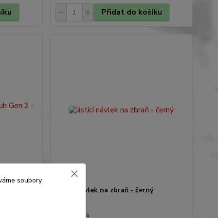
šíku
Přidat do košíku
žíváme soubory
 Gen.2 -
Jistící návlek na zbraň - černý
70 Kč
/
ks