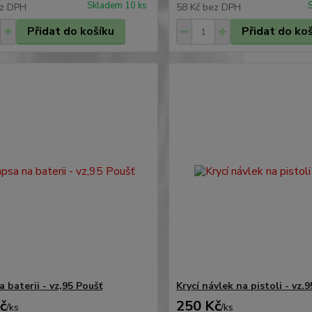
Skladem 10 ks
z DPH
58 Kč
bez DPH
Přidat do košíku
Přidat do ko
 baterii - vz,95 Poušť
Krycí návlek na pistoli - vz.9
č
250 Kč
/
ks
/
ks