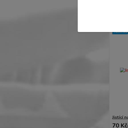
909 Kč
b
Novinka
Jistící 
70 Kč