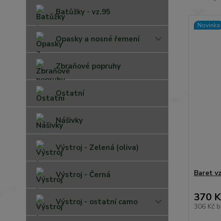
Batůžky - vz.95
Novinka
Opasky a nosné řemení
Zbraňové popruhy
Ostatní
Nášivky
Výstroj - Zelená (oliva)
Baret v
Výstroj - Černá
370 K
Výstroj - ostatní camo
306 Kč
b