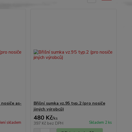
 nosiče as-
Břišní sumka vz.95 typ.2 (pro nosiče
jiných výrobců)
480 Kč
/
ks
ení skladem
Skladem 2 ks
397 Kč
bez DPH