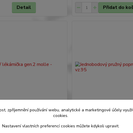
Detail
Přidat do ko
ost, zpříjemnění používání webu, analytické a marketingové účely vyu
cookies.
ékárnička gen.2 molle - vz.95
Jednobodový pružný popruh
vz.95
Nastavení vlastních preferencí cookies můžete kdykoli upravit.
 Kč
630 Kč
/
ks
/
ks