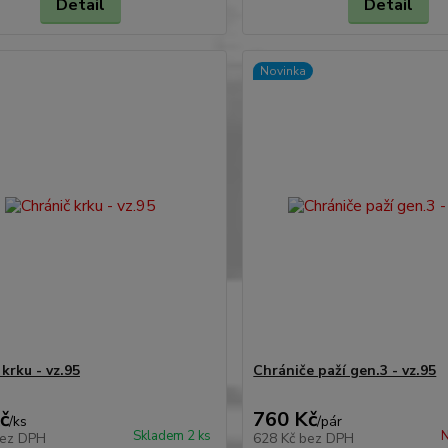
Detail
Detail
Novinka
krku - vz.95
Chrániče paží gen.3 - vz.95
č
760 Kč
/
ks
/
pár
Skladem 2 ks
N
ez DPH
628 Kč
bez DPH