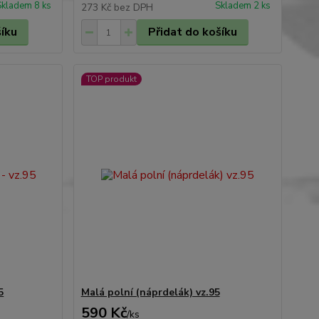
Skladem 8 ks
Skladem 2 ks
273 Kč
bez DPH
šíku
Přidat do košíku
TOP produkt
5
Malá polní (náprdelák) vz.95
590 Kč
/
ks