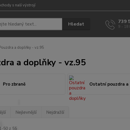
chody s naší výstrojí
739 
Hledat
9 - 18
ouzdra a doplňky - vz.95
dra a doplňky - vz.95
Pro zbraně
Ostatní pouzdra a
jší
Nejlevnější
Nejdražší
1-50 z 55