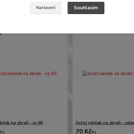
Skladem 1 ks
N
ez DPH
521 Kč
bez DPH
Souhlasím
Nastavení
Zvolit variantu
Detail
návlek na zbraň - vz,95
Jistící návlek na zbraň - zel
70 Kč
/
ks
/
ks