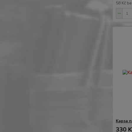
58 Kč
be
Kapsa na
330 K