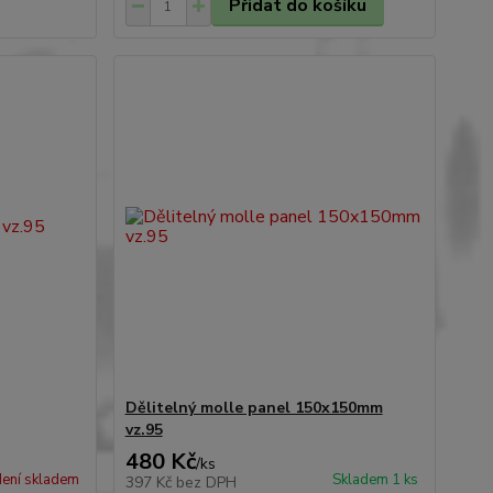
Přidat do košíku
Dělitelný molle panel 150x150mm
vz.95
480 Kč
/
ks
ení skladem
Skladem 1 ks
397 Kč
bez DPH