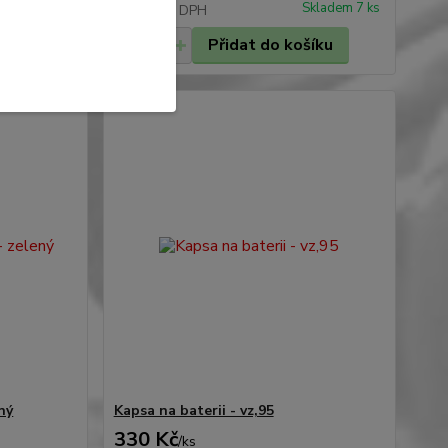
ení skladem
Skladem 7 ks
58 Kč
bez DPH
Přidat do košíku
ený
Kapsa na baterii - vz,95
330 Kč
/
ks