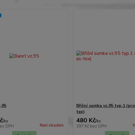
z,95
Břišní sumka vz.95 typ.1 (pro
tex)
č
480 Kč
/
ks
/
ks
Není skladem
N
ez DPH
397 Kč
bez DPH