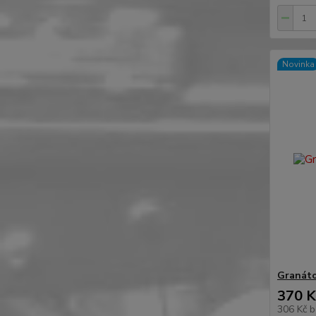
Novinka
Granáto
370 K
306 Kč
b