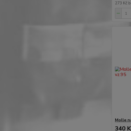
273 Kč
b
Molle ná
340 K