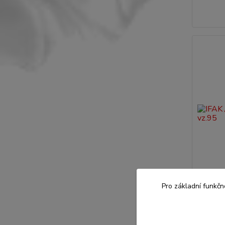
Pro základní funkčn
IFAK / l
1 100