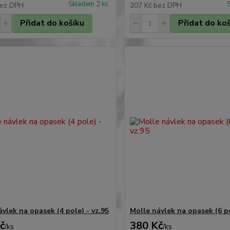
Skladem 2 ks
ez DPH
207 Kč
bez DPH
Přidat do košíku
Přidat do ko
vlek na opasek (4 pole) - vz.95
Molle návlek na opasek (6 po
č
380 Kč
/
ks
/
ks