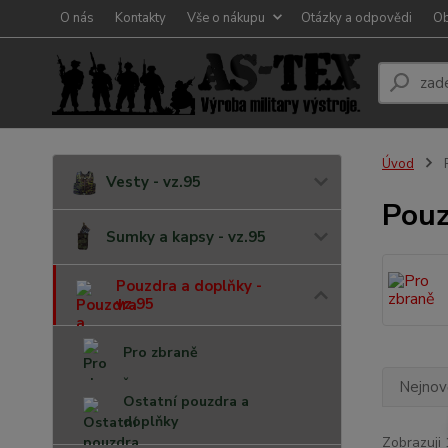
O nás
Kontakty
Vše o nákupu
Otázky a odpovědi
Ob
Úvod
P
Vesty - vz.95
Pouz
Sumky a kapsy - vz.95
Pouzdra a doplňky -
vz.95
Pro zbraně
Nejnově
Ostatní pouzdra a
doplňky
Zobrazuji 