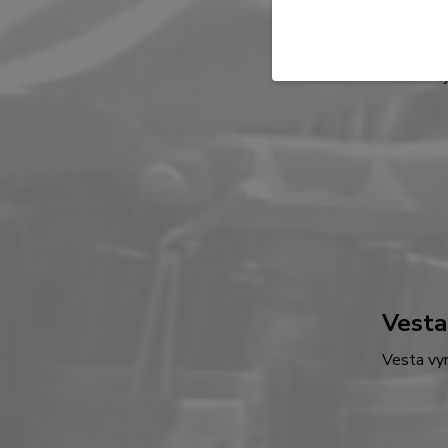
Stehe
Pouzdro j
Vesta 
Vesta vyr