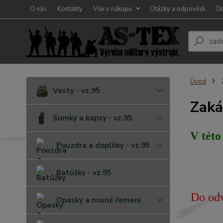
O nás
Kontakty
Vše o nákupu
Otázky a odpovědi
Ob
Úvod
Z
Vesty - vz.95
Zaká
Sumky a kapsy - vz.95
V této
Pouzdra a doplňky - vz.95
Batůžky - vz.95
Do odv
Opasky a nosné řemení