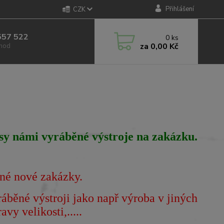
Přihlášení
CZK
557 522
0
ks
za
0,00 Kč
 hod
sy námi vyráběné výstroje na zakázku
.
né nové zakázky.
běné výstroji jako např výroba v jiných
vy velikosti,.....