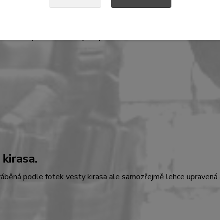
nní pouzdro na nůž.
e dělané pro nůž uton a jeho příslušenství.
kirasa.
áběná podle fotek vesty kirasa ale samozřejmě lehce upravená ab