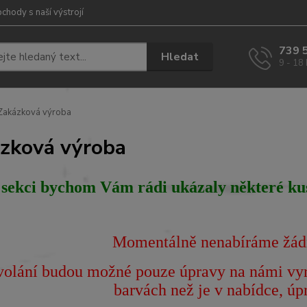
chody s naší výstrojí
739 
Hledat
9 - 18
akázková výroba
zková výroba
 sekci bychom Vám rádi ukázaly některé ku
Momentálně nenabíráme žád
olání budou možné pouze úpravy na námi vyrá
barvách než je v nabídce, úpra