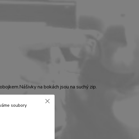
 obojkem.Nášivky na bokách jsou na suchý zip.
žíváme soubory