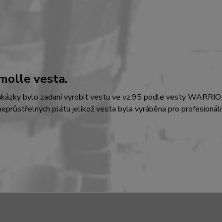
 molle vesta.
akázky bylo zadaní vyrobit vestu ve vz,95 podle vesty WARRIO
neprůstřelných plátu jelikož vesta byla vyráběna pro profesionální