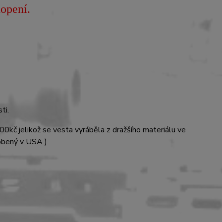
opení.
ti.
00kč jelikož se vesta vyráběla z dražšího materiálu ve
robený v USA )