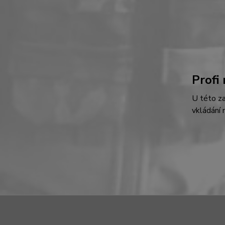
Profi
U této z
vkládání 