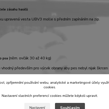
tele zásahu hasičů
ku upravená vesta UBV3 molle s předním zapínáním na zip.
(něm. ovčák 30 až 40 kg)
ro psa
e vhodný především pro výcvik obrany aby pes nebyl nijak škrcen
ost, zpříjemnění používání webu, analytické a marketingové účely vyu
cookies.
Nastavení vlastních preferencí cookies můžete kdykoli upravit.
Souhlasím
Nastavení