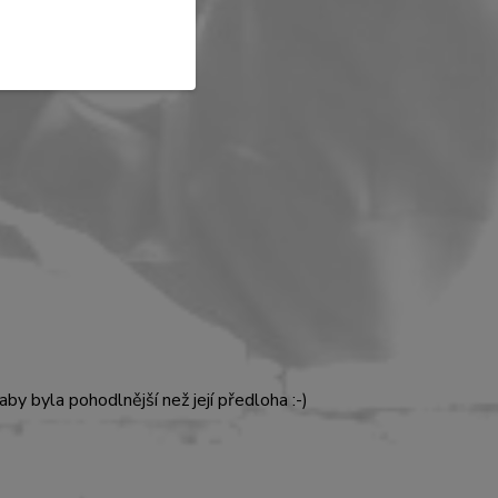
y byla pohodlnější než její předloha :-)