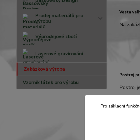
Bassowsky Design
Vesta veli
Prodej materiálů pro
výrobu
Na zakáz
Výprodejové zboží
Laserové gravírování
Zakázková výroba
Postroj p
Vzorník látek pro výrobu
Postroj j
Pro základní funkčn