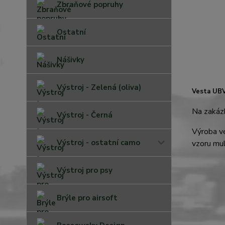
Zbraňové popruhy
Ostatní
Nášivky
Výstroj - Zelená (oliva)
Vesta UB
Na zakázk
Výstroj - Černá
Výroba ve
Výstroj - ostatní camo
vzoru mul
Výstroj pro psy
Brýle pro airsoft