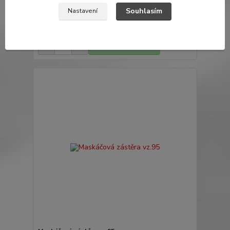
Kovový přívěšek M4 - 6cm
Souhlasím
Nastavení
99 Kč
/
ks
Skladem 13 ks
82 Kč
bez DPH
Přidat do košíku