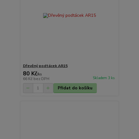
Dřevěný podtácek AR15
80 Kč
/
ks
Skladem 3 ks
66 Kč
bez DPH
Přidat do košíku