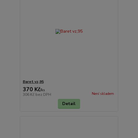
Baret vz,95
370 Kč
/
ks
Není skladem
306 Kč
bez DPH
Detail