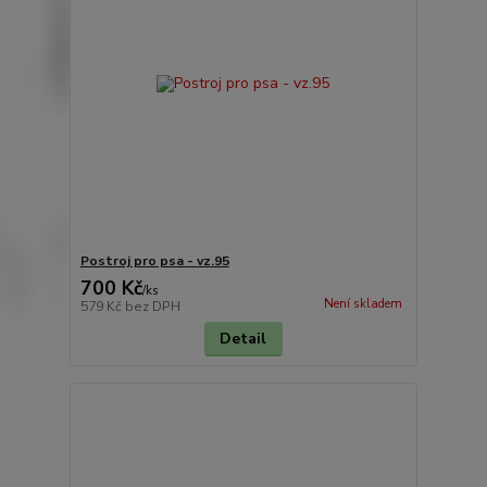
Postroj pro psa - vz.95
700 Kč
/
ks
Není skladem
579 Kč
bez DPH
Detail