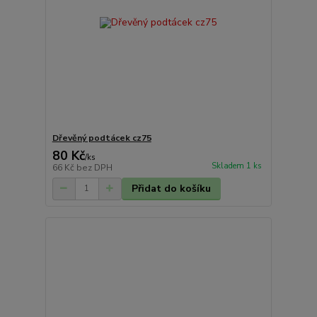
Dřevěný podtácek cz75
80 Kč
/
ks
Skladem 1 ks
66 Kč
bez DPH
Přidat do košíku