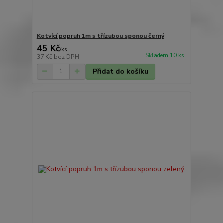
Kotvící popruh 1m s třízubou sponou černý
45 Kč
/
ks
Skladem 10 ks
37 Kč
bez DPH
Přidat do košíku