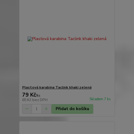
Plastová karabina Taclink khaki zelená
79 Kč
/
ks
Skladem 7 ks
65 Kč
bez DPH
Přidat do košíku