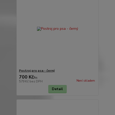
Postroj pro psa - černý
700 Kč
/
ks
Není skladem
579 Kč
bez DPH
Detail