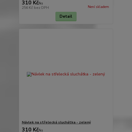
310 Kč
/
ks
Není skladem
256 Kč
bez DPH
Detail
Návlek na střelecká sluchátka - zelený
310 Kč
/
ks