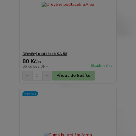
Dřevěný podtácek SA.58
80 Kč
/
ks
Skladem 3 ks
66 Kč
bez DPH
Přidat do košíku
Novinka