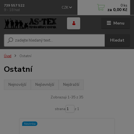
0
ks
739 557 522
CZK
za
0,00 Kč
9 - 18 hod
Menu
Hledat
Úvod
Ostatní
Ostatní
Nejnovější
Nejlevnější
Nejdražší
Zobrazuji 1-35 z 35
strana
z 1
Novinka