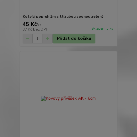
Kotvící popruh 1m s třízubou sponou zelený
45 Kč
/
ks
Skladem 5 ks
37 Kč
bez DPH
Přidat do košíku