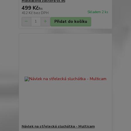
Maskáčová zástěra vz.95
499 Kč
/
ks
Skladem 2 ks
412 Kč
bez DPH
Přidat do košíku
Návlek na střelecká sluchátka - Multicam