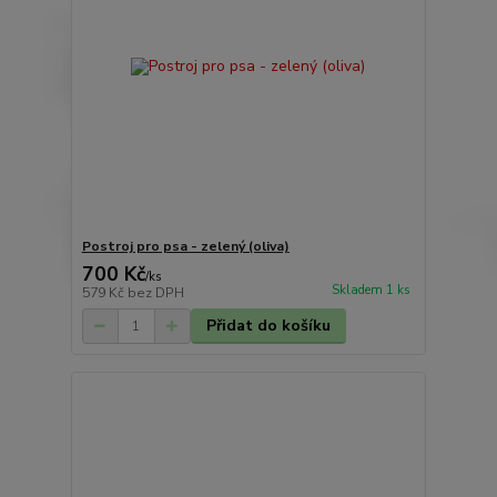
Postroj pro psa - zelený (oliva)
700 Kč
/
ks
Skladem 1 ks
579 Kč
bez DPH
Přidat do košíku