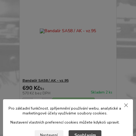
Bandalír SA58 / AK - vz.95
690 Kč
/
ks
Skladem 2 ks
570 Kč
bez DPH
Přidat do košíku
Pro základní funkčnost, zpříjemnění používání webu, analytické a
marketingové účely využíváme soubory cookies.
Novinka
Nastavení vlastních preferencí cookies můžete kdykoli upravit.
Souhlasím
Nastavení