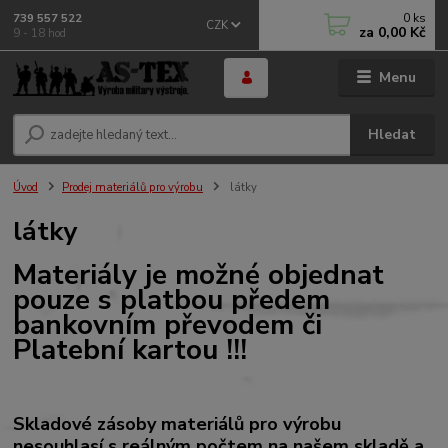
0
ks
739 557 522
CZK
za
0,00 Kč
9 - 18 hod
Menu
Hledat
Úvod
Prodej materiálů pro výrobu
látky
látky
Materiály je možné objednat
pouze s platbou předem
bankovním převodem či
Platební kartou !!!
Skladové zásoby materiálů pro výrobu
nesouhlasí s reálným počtem na našem skladě a