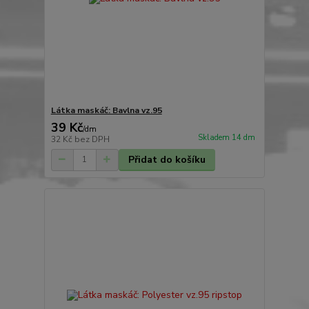
Látka maskáč: Bavlna vz.95
39 Kč
/
dm
Skladem 14 dm
32 Kč
bez DPH
Přidat do košíku