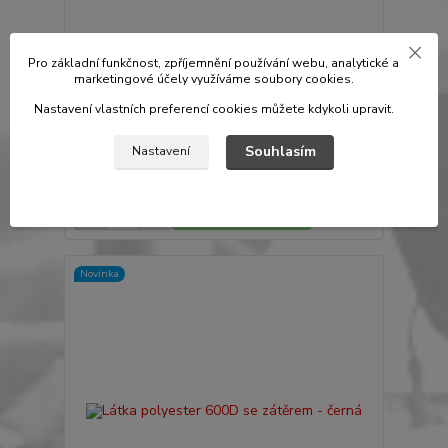
Pro základní funkčnost, zpříjemnění používání webu, analytické a
marketingové účely využíváme soubory cookies.
Nastavení vlastních preferencí cookies můžete kdykoli upravit.
Látka maskáč: Polyester vz.95 ripstop
Souhlasím
Nastavení
69 Kč
/
dm
Skladem 30 dm
57 Kč
bez DPH
Přidat do košíku
Novinka