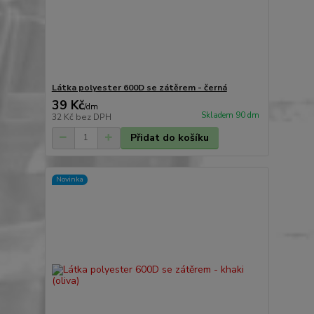
Látka polyester 600D se zátěrem - černá
39 Kč
/
dm
Skladem 90 dm
32 Kč
bez DPH
Přidat do košíku
Novinka