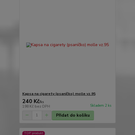
Kapsa na cigarety (psaníčko) molle vz.95
240 Kč
/
ks
Skladem 2 ks
198 Kč
bez DPH
Přidat do košíku
TOP produkt