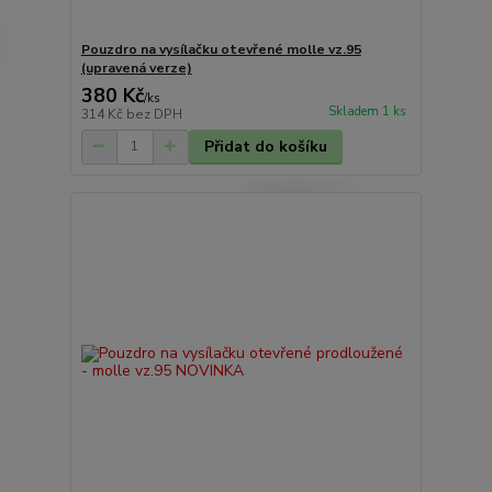
Pouzdro na vysílačku otevřené molle vz.95
(upravená verze)
380 Kč
/
ks
Skladem 1 ks
314 Kč
bez DPH
Přidat do košíku