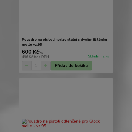
Pouzdro na pistoli horizontální s dvojím jištěním
molle vz,95
600 Kč
/
ks
Skladem 2 ks
496 Kč
bez DPH
Přidat do košíku