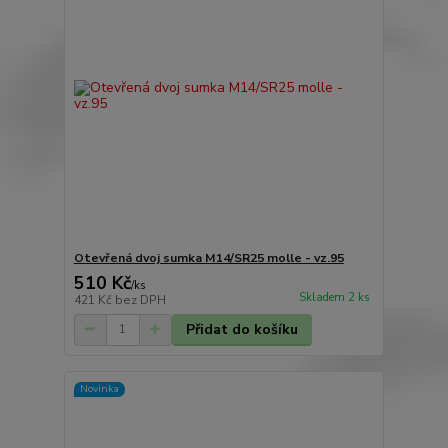
Otevřená dvoj sumka M14/SR25 molle - vz.95
510 Kč
/
ks
Skladem 2 ks
421 Kč
bez DPH
Přidat do košíku
Novinka