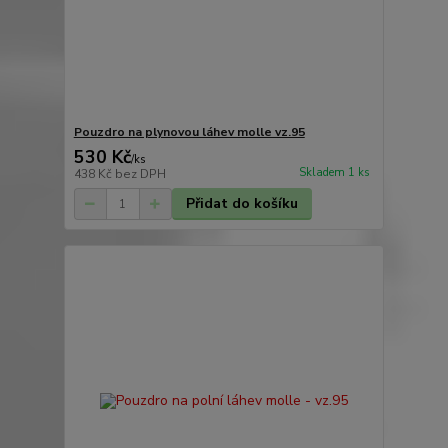
Pouzdro na plynovou láhev molle vz.95
530 Kč
/
ks
Skladem 1 ks
438 Kč
bez DPH
Přidat do košíku