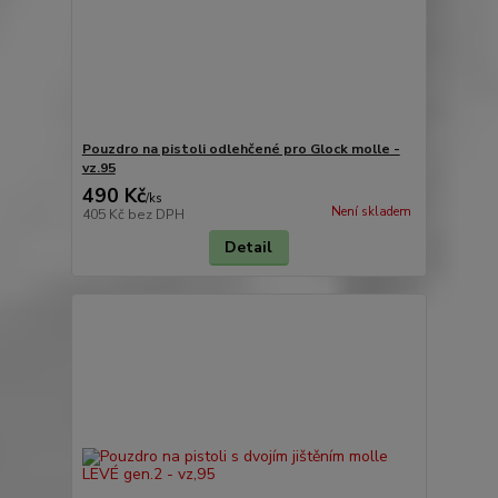
Pouzdro na pistoli odlehčené pro Glock molle -
vz.95
490 Kč
/
ks
Není skladem
405 Kč
bez DPH
Detail