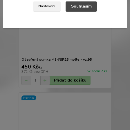
Souhlasím
Nastavení
Otevřená sumka M14/SR25 molle - vz.95
450 Kč
/
ks
Skladem 2 ks
372 Kč
bez DPH
Přidat do košíku
Novinka