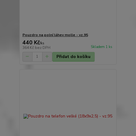
Pouzdro na polní láhev molle - vz.95
440 Kč
/
ks
Skladem 1 ks
364 Kč
bez DPH
Přidat do košíku