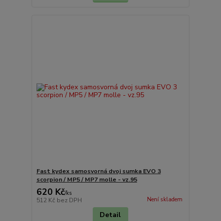
Fast kydex samosvorná dvoj sumka EVO 3
scorpion / MP5 / MP7 molle - vz.95
620 Kč
/
ks
Není skladem
512 Kč
bez DPH
Detail