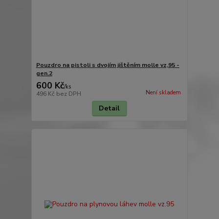
Pouzdro na pistoli s dvojím jištěním molle vz,95 -
gen.2
600 Kč
/
ks
Není skladem
496 Kč
bez DPH
Detail