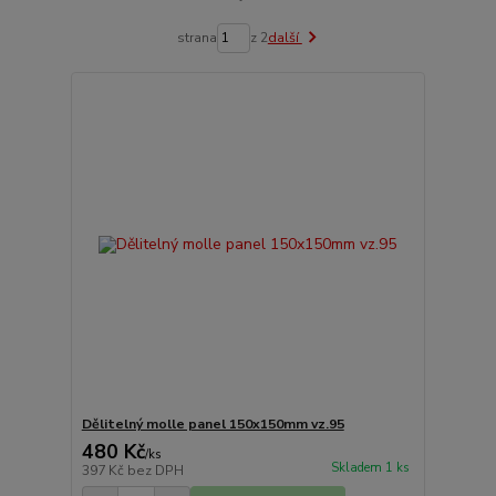
strana
z 2
další
Dělitelný molle panel 150x150mm vz.95
480 Kč
/
ks
Skladem 1 ks
397 Kč
bez DPH