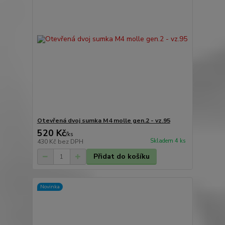
Otevřená dvoj sumka M4 molle gen.2 - vz.95
520 Kč
/
ks
Skladem 4 ks
430 Kč
bez DPH
Přidat do košíku
Novinka