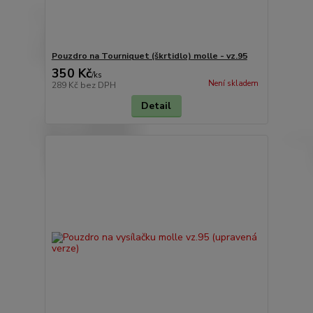
Pouzdro na Tourniquet (škrtidlo) molle - vz.95
350 Kč
/
ks
Není skladem
289 Kč
bez DPH
Detail