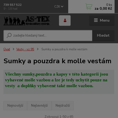
0
ks
739 557 522
CZK
za
0,00 Kč
9 - 18 hod
Menu
Hledat
Úvod
Vesty - vz.95
Sumky a pouzdra k molle vestám
Sumky a pouzdra k molle vestám
Všechny sumky,pouzdra a kapsy v této kategorii jsou
vybavené molle vazbou a lze je tedy uchytit pouze na
vesty a doplňky vybavené také molle vazbou.
Nejnovější
Nejlevnější
Nejdražší
Zobrazuji 1-50 z 65