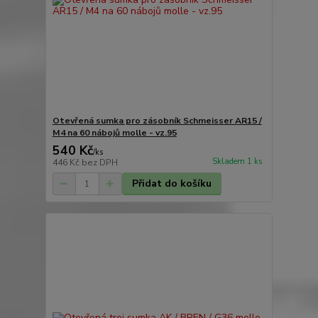
Otevřená sumka pro zásobník Schmeisser AR15 /
M4 na 60 nábojů molle - vz.95
540 Kč
/
ks
Skladem 1 ks
446 Kč
bez DPH
Přidat do košíku