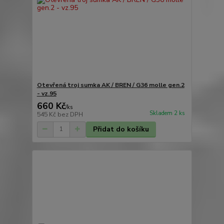
Otevřená troj sumka AK / BREN / G36 molle gen.2
- vz.95
660 Kč
/
ks
Skladem 2 ks
545 Kč
bez DPH
Přidat do košíku