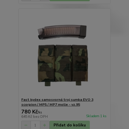
Fast kydex samosvorná troj sumka EVO 3
scorpion / MP5 / MP7 molle - vz.95
780 Kč
/
ks
Skladem 1 ks
645 Kč
bez DPH
Přidat do košíku