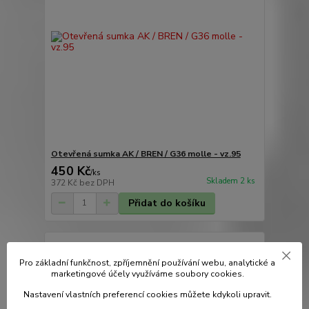
Otevřená sumka AK / BREN / G36 molle - vz.95
450 Kč
/
ks
Skladem 2 ks
372 Kč
bez DPH
Přidat do košíku
Pro základní funkčnost, zpříjemnění používání webu, analytické a
marketingové účely využíváme soubory cookies.
Nastavení vlastních preferencí cookies můžete kdykoli upravit.