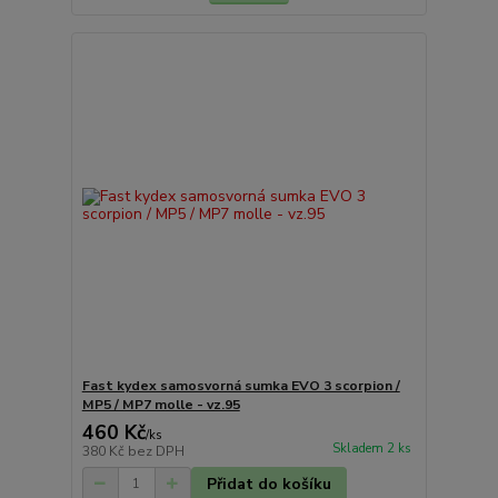
Fast kydex samosvorná sumka EVO 3 scorpion /
MP5 / MP7 molle - vz.95
460 Kč
/
ks
Skladem 2 ks
380 Kč
bez DPH
Přidat do košíku