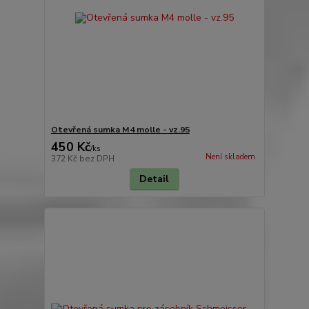
Otevřená sumka M4 molle - vz.95
450 Kč
/
ks
Není skladem
372 Kč
bez DPH
Detail