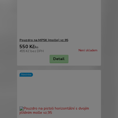
Pouzdro na MP5K (molle) vz.95
550 Kč
/
ks
Není skladem
455 Kč
bez DPH
Detail
Novinka