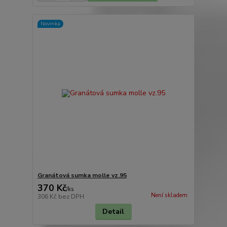
Novinka
Granátová sumka molle vz.95
370 Kč
/
ks
Není skladem
306 Kč
bez DPH
Detail