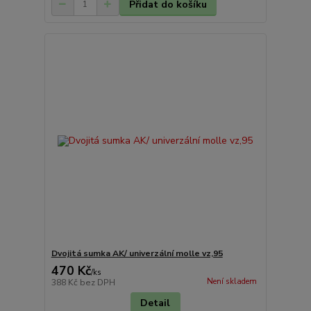
Přidat do košíku
Dvojitá sumka AK/ univerzální molle vz,95
470 Kč
/
ks
Není skladem
388 Kč
bez DPH
Detail