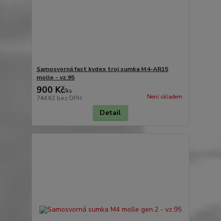
Samosvorná fast kydex troj sumka M4-AR15
molle - vz.95
900 Kč
/
ks
Není skladem
744 Kč
bez DPH
Detail