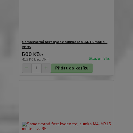
Samosvorná fast kydex sumka M4-AR15 molle -
vz.95
500 Kč
/
ks
Skladem 8 ks
413 Kč
bez DPH
Přidat do košíku