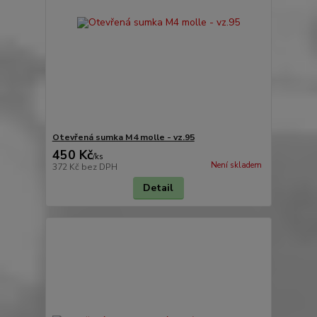
Otevřená sumka M4 molle - vz.95
450 Kč
/
ks
Není skladem
372 Kč
bez DPH
Detail