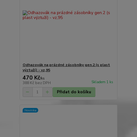
Odhazovák na prázdné zásobníky gen.2 (s plast
výztuží) - vz,95
470 Kč
/
ks
Skladem 1 ks
388 Kč
bez DPH
Přidat do košíku
Novinka