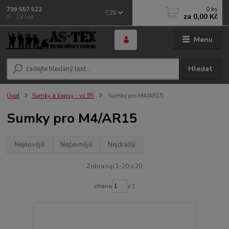
0
ks
739 557 522
CZK
za
0,00 Kč
9 - 18 hod
Menu
Hledat
Úvod
Sumky a kapsy - vz.95
Sumky pro M4/AR15
Sumky pro M4/AR15
Nejnovější
Nejlevnější
Nejdražší
Zobrazuji 1-20 z 20
strana
z 1