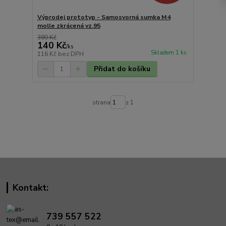
Výprodej prototyp - Samosvorná sumka M4
molle zkrácená vz.95
380 Kč
140 Kč
/
ks
Skladem 1 ks
116 Kč
bez DPH
Přidat do košíku
strana
z 1
Kontakt:
739 557 522