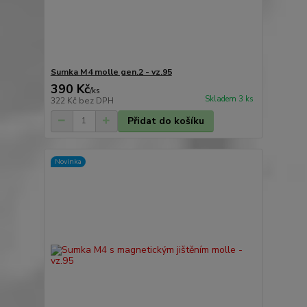
Sumka M4 molle gen.2 - vz.95
390 Kč
/
ks
Skladem 3 ks
322 Kč
bez DPH
Přidat do košíku
Novinka