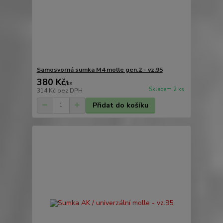
Samosvorná sumka M4 molle gen.2 - vz.95
380 Kč
/
ks
Skladem 2 ks
314 Kč
bez DPH
Přidat do košíku