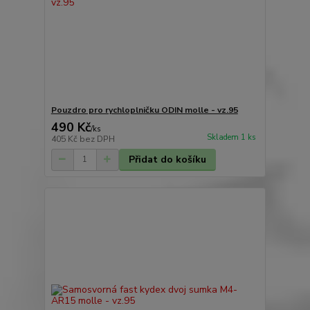
Pouzdro pro rychloplničku ODIN molle - vz.95
490 Kč
/
ks
Skladem 1 ks
405 Kč
bez DPH
Přidat do košíku