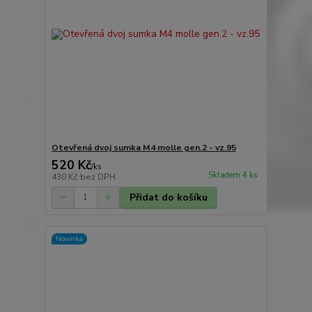
Otevřená dvoj sumka M4 molle gen.2 - vz.95
520 Kč
/
ks
Skladem 4 ks
430 Kč
bez DPH
Přidat do košíku
Novinka