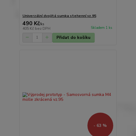
Univerzální dvojitá sumka stehenní vz.95
490 Kč
/
ks
Skladem 1 ks
405 Kč
bez DPH
Přidat do košíku
- 63 %