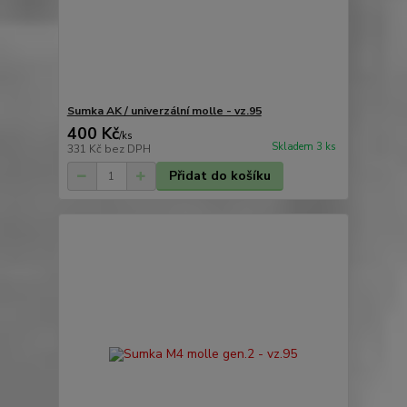
Sumka AK / univerzální molle - vz.95
400 Kč
/
ks
Skladem 3 ks
331 Kč
bez DPH
Přidat do košíku