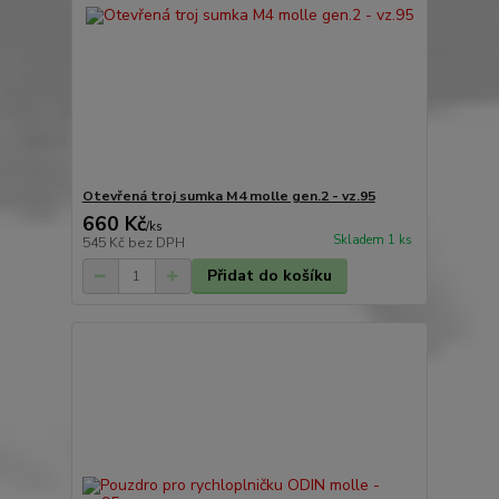
Otevřená troj sumka M4 molle gen.2 - vz.95
660 Kč
/
ks
Skladem 1 ks
545 Kč
bez DPH
Přidat do košíku