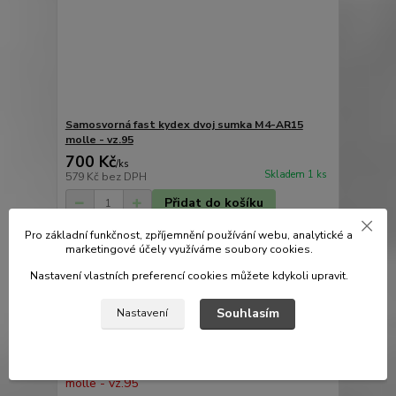
Samosvorná fast kydex dvoj sumka M4-AR15
molle - vz.95
700 Kč
/
ks
Skladem 1 ks
579 Kč
bez DPH
Přidat do košíku
Pro základní funkčnost, zpříjemnění používání webu, analytické a
marketingové účely využíváme soubory cookies.
Nastavení vlastních preferencí cookies můžete kdykoli upravit.
Souhlasím
Nastavení