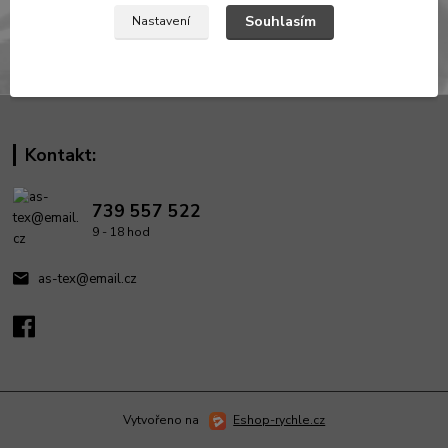
Souhlasím
Nastavení
Kontakt:
739 557 522
9 - 18 hod
as-tex@email.cz
Vytvořeno na
Eshop-rychle.cz