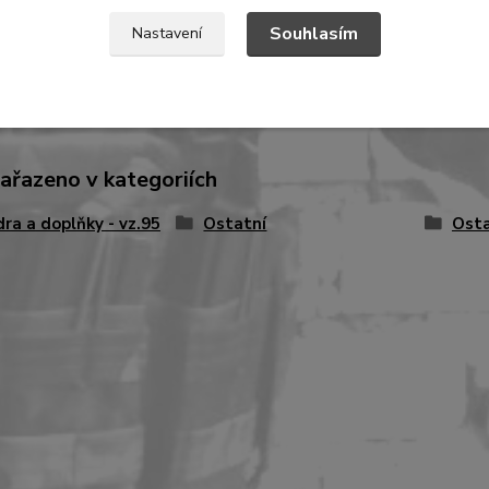
ikost jsme schopni na zakázku po e-mailové domluvě také vyrobi
Souhlasím
Nastavení
zařazeno v kategoriích
ra a doplňky - vz.95
Ostatní
Osta