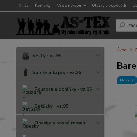
O nás
Kontakty
Vše o nákupu
Otázky a odpovědi
Ob
Úvod
O
Vesty - vz.95
Bare
Sumky a kapsy - vz.95
Novinka
Pouzdra a doplňky - vz.95
Batůžky - vz.95
Opasky a nosné řemení