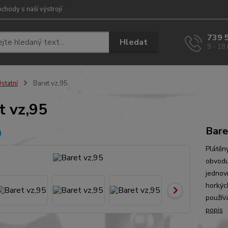
chody s naší výstrojí
739 
Hledat
9 - 18
statní
Baret vz,95
t vz,95
Bare
Plátěn
obvodu
jednov
horkýc
použív
popis