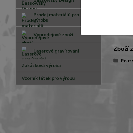
Bassowsky Design
větší vel
Prodej materiálů pro
výrobu
Výprodejové zboží
Zboží 
Laserové gravírování
Pouzd
Zakázková výroba
Vzorník látek pro výrobu