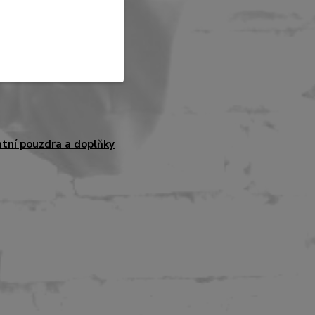
t.
tní pouzdra a doplňky