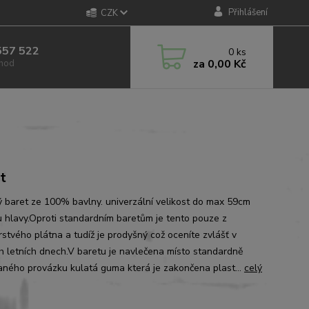
Přihlášení
CZK
557 522
0
ks
za
0,00 Kč
 hod
t
ý baret ze 100% bavlny. univerzální velikost do max 59cm
 hlavy.Oproti standardním baretům je tento pouze z
rstvého plátna a tudíž je prodyšný což oceníte zvlášť v
h letních dnech.V baretu je navlečena místo standardně
aného provázku kulatá guma která je zakončena plast...
celý