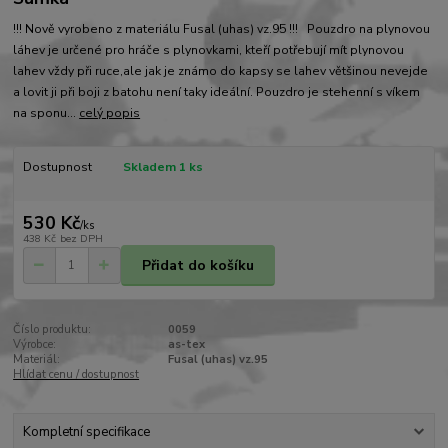
!!! Nově vyrobeno z materiálu Fusal (uhas) vz.95 !!! Pouzdro na plynovou
láhev je určené pro hráče s plynovkami, kteří potřebují mít plynovou
lahev vždy při ruce,ale jak je známo do kapsy se lahev většinou nevejde
a lovit ji při boji z batohu není taky ideální. Pouzdro je stehenní s víkem
na sponu...
celý popis
Dostupnost
Skladem 1 ks
530 Kč
/
ks
438 Kč
bez DPH
Přidat do košíku
Číslo produktu:
0059
Výrobce:
as-tex
Materiál:
Fusal (uhas) vz.95
Hlídat cenu / dostupnost
Kompletní specifikace