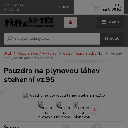
0
ks
739 557 522
CZK
za
0,00 Kč
9 - 18 hod
Menu
Hledat
Úvod
Pouzdra a doplňky - vz.95
Ostatní pouzdra a doplňky
Pouzdro
na plynovou láhev stehenní vz.95
Pouzdro na plynovou láhev
stehenní vz.95
Sumka