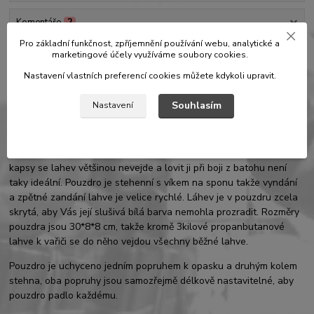
Komentáře
2
Pro základní funkčnost, zpříjemnění používání webu, analytické a
marketingové účely využíváme soubory cookies.
Kompletní specifikace
Nastavení vlastních preferencí cookies můžete kdykoli upravit.
!!! Nově vyrobeno z materiálu
Fusal (uhas) vz.95
!!!
Souhlasím
Nastavení
Pouzdro na plynovou láhev je určené pro hráče s plynovkami, kteří
potřebují mít plynovou lahev vždy při ruce,ale jak je známo do
kapsy se lahev většinou nevejde a lovit ji při boji z batohu není
taky ideální. Pouzdro je stehenní s víkem na sponu takže vyndání
a zpětné zandání lahve je velice rychlé. Láhev je v pouzdru zcela
skrytá, aby Vás její slušivá bílá barva nemohla prozradit. Rozměry
pouzdra jsou 30*8*8 cm, takže kromě 3kilové propanbutanové
lahve k vařiči se do něho vejdou všechny běžné lahve.
Pouzdro je uchyceno jedním popruhem k opasku a druhým kolem
stehna, oba popruhy jsou samozřejmě délkově nastavitelné, aby
pouzdro padlo každému.