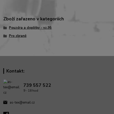
Zboží zařazeno v kategoriích
Pouzdra a doplňky - vz.95
Pro zbraně
Kontakt:
739 557 522
9 - 18 hod
as-tex@email.cz