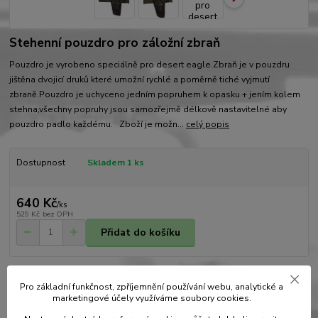
Stehenní pouzdro pro záložní zbraň
Pouzdro je vyrobeno speciálně pro desert eagle.Zbraň je v pouzdru
jištěna dvojicí druků které umožní rychlé a poměrně tiché vyjmutí
zbraně.Pouzdro je uchyceno jedním popruhem k opasku + jením kolem
stehna,všechny popruhy jsou samozřejmě délkově nastavitelné aby
pouzdro padlo každému. Zboží je možn...
celý popis
Dostupnost
Skladem 1 ks
640 Kč
/
ks
529 Kč
bez DPH
Přidat do košíku
Číslo produktu:
0051
Pro základní funkčnost, zpříjemnění používání webu, analytické a
Výrobce:
as-tex
marketingové účely využíváme soubory cookies.
Materiál:
Fenix (ulena) vz.95 ripstop
Hlídat cenu / dostupnost