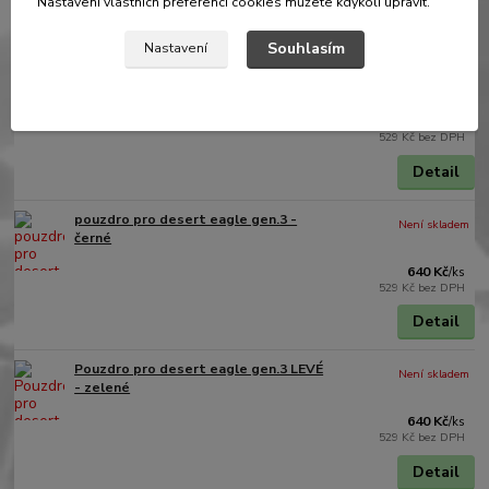
Nastavení vlastních preferencí cookies můžete kdykoli upravit.
Podobné produkty
Souhlasím
Nastavení
Pouzdro pro desert eagle gen.3 -
Není skladem
zelené
640 Kč
/
ks
529 Kč
bez DPH
Detail
pouzdro pro desert eagle gen.3 -
Není skladem
černé
640 Kč
/
ks
529 Kč
bez DPH
Detail
Pouzdro pro desert eagle gen.3 LEVÉ
Není skladem
- zelené
640 Kč
/
ks
529 Kč
bez DPH
Detail