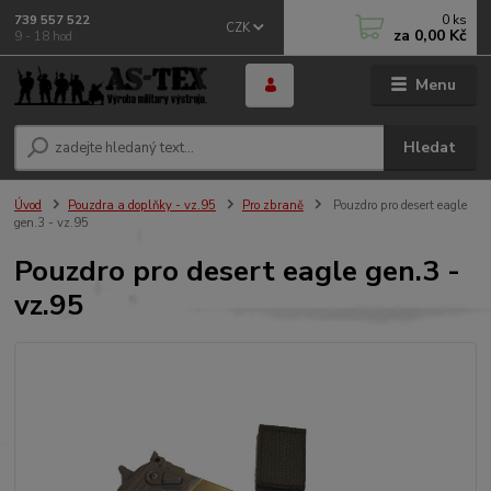
0
ks
739 557 522
CZK
za
0,00 Kč
9 - 18 hod
Menu
Hledat
Úvod
Pouzdra a doplňky - vz.95
Pro zbraně
Pouzdro pro desert eagle
gen.3 - vz.95
Pouzdro pro desert eagle gen.3 -
vz.95