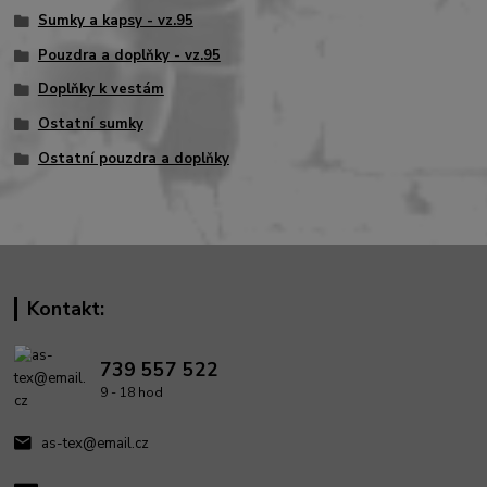
Sumky a kapsy - vz.95
Pouzdra a doplňky - vz.95
Doplňky k vestám
Ostatní sumky
Ostatní pouzdra a doplňky
Kontakt:
739 557 522
9 - 18 hod
as-tex@email.cz