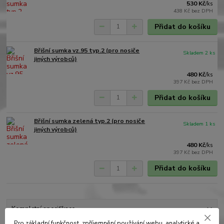
530 Kč
/
ks
438 Kč
bez DPH
Přidat do košíku
Břišní sumka vz.95 typ.2 (pro nosiče
Skladem 2 ks
jiných výrobců)
480 Kč
/
ks
397 Kč
bez DPH
Přidat do košíku
Břišní sumka zelená typ.2 (pro nosiče
Skladem 1 ks
jiných výrobců)
480 Kč
/
ks
397 Kč
bez DPH
Přidat do košíku
Kompletní specifikace
Pro základní funkčnost, zpříjemnění používání webu, analytické a