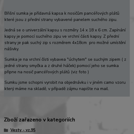
Břišní sumka je přídavná kapsa k nosičům pancéřových plátů
které jsou z přední strany vybavené panelem suchého zipu.
Jedná se o univerzální kapsu s rozměry 14 x 18 x 6 cm. Zapínání
kapsy je pomocí suchého zipu ve vrchní části kapsy. Z přední
strany je pak suchý zip s rozměrem 4x18cm pro možné umístění
nášivky.
Sumka je na vrchní čísti vybavea "úchytem" se suchým zipem ( z
jedné strany smyčka a z druhé háček) pomocí jeho se sumka
připne na nosič pancéřových plátů (viz foto )
Sumku jsme schopni vyrobit na objednávku i v jiném camo vzoru
který máme na skladě, v případě zájmu napište na mail.
Zboží zařazeno v kategoriích
Vesty - vz.95