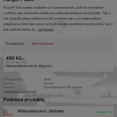
Pozor!!! Tuto sumku vyrábíme ve 2 provedeních, a liší se umístěním
suchého zipu na horním úchytu pro připnutí sumky na nosič plátů : Typ 1.
má z přední strany háčkovou část suchého zipu a ze zadní měkou
smyčkovou část, tato verze se hodí na námi vyráběné nosiče plátů. Typ 2.
má z přední strany m...
celý popis
Dostupnost
Není skladem
480 Kč
/
ks
397 Kč
bez DPH
Momentálně není k dispozici
Číslo produktu:
0043
Výrobce:
as-tex
Materiál:
Fenix (ulena) vz.95 ripstop
Hlídat cenu / dostupnost
Podobné produkty
Břišní sumka typ.2 - Multicam
Skladem 2 ks