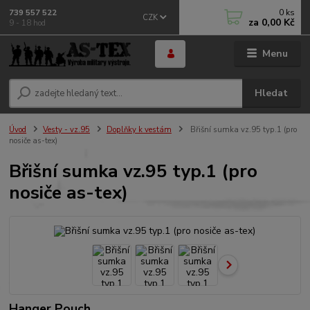
0
ks
739 557 522
CZK
za
0,00 Kč
9 - 18 hod
Menu
Hledat
Úvod
Vesty - vz.95
Doplňky k vestám
Břišní sumka vz.95 typ.1 (pro
nosiče as-tex)
Břišní sumka vz.95 typ.1 (pro
nosiče as-tex)
Hanger Pouch