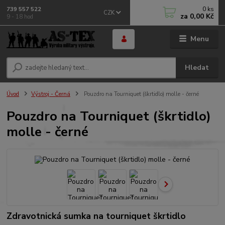
0
ks
739 557 522
CZK
za
0,00 Kč
9 - 18 hod
Menu
Hledat
Úvod
Výstroj - Černá
Pouzdro na Tourniquet (škrtidlo) molle - černé
Pouzdro na Tourniquet (škrtidlo)
molle - černé
Zdravotnická sumka na tourniquet škrtidlo