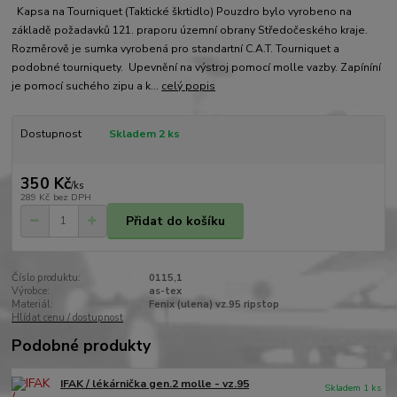
Kapsa na Tourniquet (Taktické škrtidlo) Pouzdro bylo vyrobeno na
základě požadavků 121. praporu územní obrany Středočeského kraje.
Rozměrově je sumka vyrobená pro standartní C.A.T. Tourniquet a
podobné tourniquety. Upevnění na výstroj pomocí molle vazby. Zapíníní
je pomocí suchého zipu a k...
celý popis
Dostupnost
Skladem 2 ks
350 Kč
/
ks
289 Kč
bez DPH
Přidat do košíku
Číslo produktu:
0115,1
Výrobce:
as-tex
Materiál:
Fenix (ulena) vz.95 ripstop
Hlídat cenu / dostupnost
Podobné produkty
IFAK / lékárnička gen.2 molle - vz.95
Skladem 1 ks