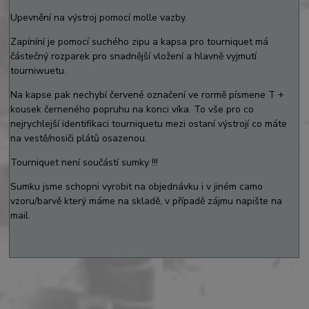
Upevnění na výstroj pomocí molle vazby.
Zapíníní je pomocí suchého zipu a kapsa pro tourniquet má
částečný rozparek pro snadnější vložení a hlavně vyjmutí
tourniwuetu.
Na kapse pak nechybí červené označení ve rormě písmene T +
kousek černeného popruhu na konci víka. To vše pro co
nejrychlejší identifikaci tourniquetu mezi ostaní výstrojí co máte
na vestě/nosiči plátů osazenou.
Tourniquet není součástí sumky !!!
Sumku jsme schopni vyrobit na objednávku i v jiném camo
vzoru/barvě který máme na skladě, v případě zájmu napište na
mail.