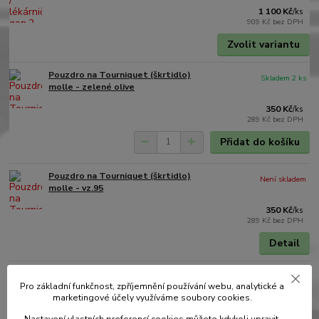
1 100 Kč
/
ks
909 Kč
bez DPH
Zvolit variantu
Pouzdro na Tourniquet (škrtidlo)
Skladem 2 ks
molle - zelené olive
350 Kč
/
ks
289 Kč
bez DPH
Přidat do košíku
Pouzdro na Tourniquet (škrtidlo)
Není skladem
molle - vz.95
350 Kč
/
ks
289 Kč
bez DPH
Detail
Pouzdro na Tourniquet (škrtidlo)
Skladem 2 ks
molle - Multicam
Pro základní funkčnost, zpříjemnění používání webu, analytické a
marketingové účely využíváme soubory cookies.
370 Kč
/
ks
306 Kč
bez DPH