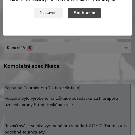
Nastavení vlastních preferencí cookies můžete kdykoli upravit.
Přidat do košíku
Souhlasím
Nastavení
Kompletní specifikace
Komentáře
0
Kompletní specifikace
Kapsa na Tourniquet (Taktické škrtidlo)
Pouzdro bylo vyrobeno na základě požadavků 121. praporu
územní obrany Středočeského kraje.
Rozměrově je sumka vyrobená pro standartní C.A.T. Tourniquet a
podobné tourniquety.