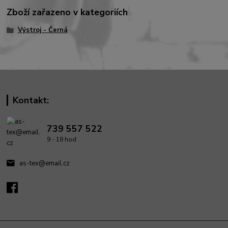
Zboží zařazeno v kategoriích
Výstroj - Černá
Kontakt:
739 557 522
9 - 18 hod
as-tex@email.cz