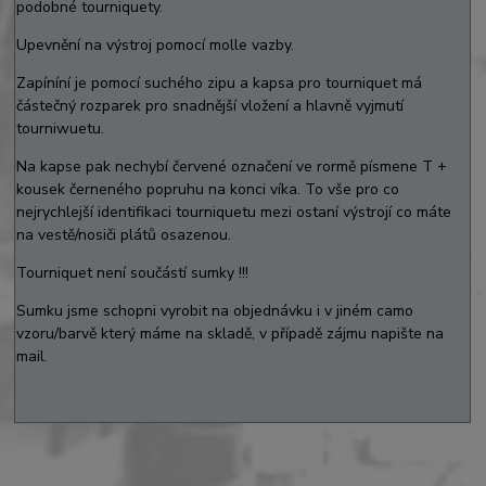
podobné tourniquety.
Upevnění na výstroj pomocí molle vazby.
Zapíníní je pomocí suchého zipu a kapsa pro tourniquet má
částečný rozparek pro snadnější vložení a hlavně vyjmutí
tourniwuetu.
Na kapse pak nechybí červené označení ve rormě písmene T +
kousek černeného popruhu na konci víka. To vše pro co
nejrychlejší identifikaci tourniquetu mezi ostaní výstrojí co máte
na vestě/nosiči plátů osazenou.
Tourniquet není součástí sumky !!!
Sumku jsme schopni vyrobit na objednávku i v jiném camo
vzoru/barvě který máme na skladě, v případě zájmu napište na
mail.