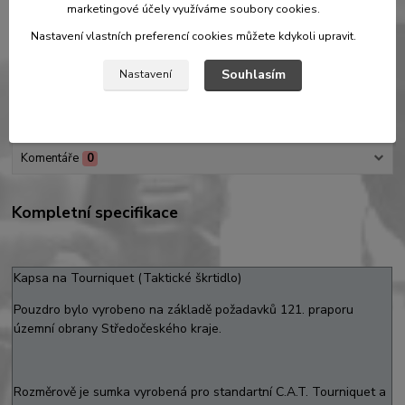
350 Kč
/
ks
marketingové účely využíváme soubory cookies.
289 Kč
bez DPH
Nastavení vlastních preferencí cookies můžete kdykoli upravit.
Přidat do košíku
Souhlasím
Nastavení
Kompletní specifikace
Komentáře
0
Kompletní specifikace
Kapsa na Tourniquet (Taktické škrtidlo)
Pouzdro bylo vyrobeno na základě požadavků 121. praporu
územní obrany Středočeského kraje.
Rozměrově je sumka vyrobená pro standartní C.A.T. Tourniquet a