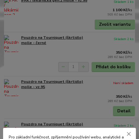
IFAK / lékárnička gen.2 molle - vz.95
Skladem 1 ks
1 100 Kč
/
ks
909 Kč
bez DPH
Zvolit variantu
Pouzdro na Tourniquet (škrtidlo)
Skladem 2 ks
molle - černé
350 Kč
/
ks
289 Kč
bez DPH
Přidat do košíku
Pouzdro na Tourniquet (škrtidlo)
Není skladem
molle - vz.95
350 Kč
/
ks
289 Kč
bez DPH
Detail
Pouzdro na Tourniquet (škrtidlo)
Skladem 2 ks
molle - zelené olive
Pro základní funkčnost, zpříjemnění používání webu, analytické a