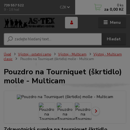
0
ks
739 557 522
CZK
za
0,00 Kč
9 - 18 hod
Menu
Hledat
Úvod
Výstroj - ostatní camo
Výstroj - Multicam
Výstroj - Multicam
clasic
Pouzdro na Tourniquet (škrtidlo) molle - Multicam
Pouzdro na Tourniquet (škrtidlo)
molle - Multicam
Zdravotnická sumka na tourniquet škrtidlo