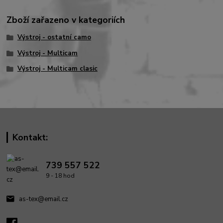
Zboží zařazeno v kategoriích
Výstroj - ostatní camo
Výstroj - Multicam
Výstroj - Multicam clasic
Kontakt:
739 557 522
9 - 18 hod
as-tex@email.cz