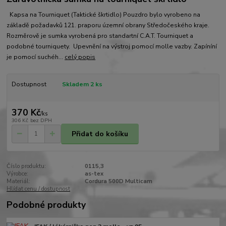
Kapsa na Tourniquet (Taktické škrtidlo) Pouzdro bylo vyrobeno na
základě požadavků 121. praporu územní obrany Středočeského kraje.
Rozměrově je sumka vyrobená pro standartní C.A.T. Tourniquet a
podobné tourniquety. Upevnění na výstroj pomocí molle vazby. Zapíníní
je pomocí suchéh...
celý popis
Dostupnost
Skladem 2 ks
370 Kč
/
ks
306 Kč
bez DPH
Přidat do košíku
Číslo produktu:
0115,3
Výrobce:
as-tex
Materiál:
Cordura 500D Multicam
Hlídat cenu / dostupnost
Podobné produkty