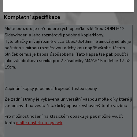
Kompletní specifikace
Molle pouzdro je určeno pro rychloplničku s kličkou ODIN M12
Sidewinder, a jeho rozměrově podobné kopie/klony.
Tyto plničky mívají rozměry cca 185x70x48mm. Samozřejmě ale je
počítáno s mírnou rozměrovou odchylkou napříč výrobci těchto
plniček čemuž je kapsa úzpůsobena. Tato kapsa lze pak použít i
jako zásobníková sumka pro 2 zásobníky M4/AR15 o délce 17 až
19cm.
Zapínání kapsy je pomocí trojzubé fastex spony.
Ze zadní strany je vybavena univerzální vazbou molle díky které ji
zle přichytit na vestu či taktický opasek vybavený touto vazbou.
Pro možnost nošení na klasickém opasku je pak možné využít
tento
molle návlek na opasek
.