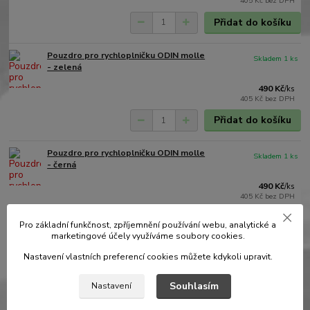
405 Kč
bez DPH
Přidat do košíku
Pouzdro pro rychloplničku ODIN molle
Skladem 1 ks
- zelená
490 Kč
/
ks
405 Kč
bez DPH
Přidat do košíku
Pouzdro pro rychloplničku ODIN molle
Skladem 1 ks
- černá
490 Kč
/
ks
405 Kč
bez DPH
Přidat do košíku
Pro základní funkčnost, zpříjemnění používání webu, analytické a
marketingové účely využíváme soubory cookies.
Nastavení vlastních preferencí cookies můžete kdykoli upravit.
Kompletní specifikace
Souhlasím
Nastavení
Komentáře
0