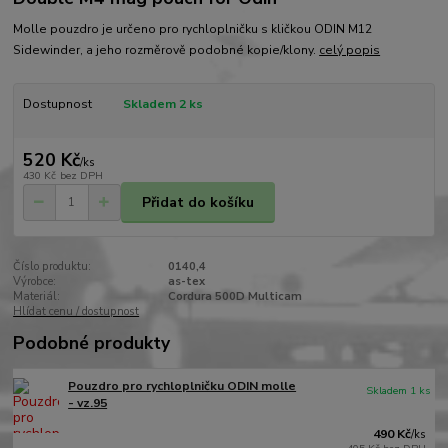
Molle pouzdro je určeno pro rychloplničku s kličkou ODIN M12
Sidewinder, a jeho rozměrově podobné kopie/klony.
celý popis
Dostupnost
Skladem 2 ks
520 Kč
/
ks
430 Kč
bez DPH
Přidat do košíku
Číslo produktu:
0140,4
Výrobce:
as-tex
Materiál:
Cordura 500D Multicam
Hlídat cenu / dostupnost
Podobné produkty
Pouzdro pro rychloplničku ODIN molle
Skladem 1 ks
- vz.95
490 Kč
/
ks