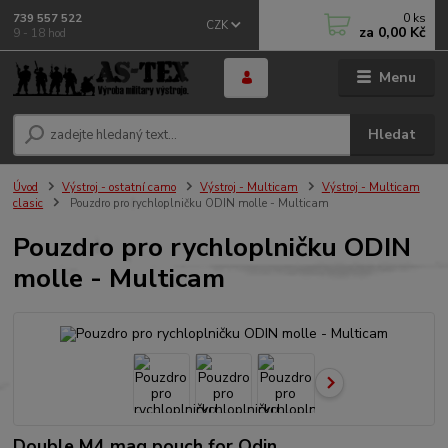
0
ks
739 557 522
CZK
za
0,00 Kč
9 - 18 hod
Menu
Hledat
Úvod
Výstroj - ostatní camo
Výstroj - Multicam
Výstroj - Multicam
clasic
Pouzdro pro rychloplničku ODIN molle - Multicam
Pouzdro pro rychloplničku ODIN
molle - Multicam
Double M4 mag pouch for Odin