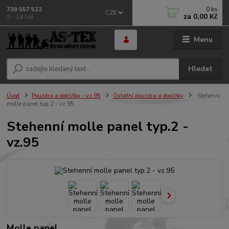
0
ks
739 557 522
CZK
za
0,00 Kč
9 - 18 hod
Menu
Hledat
Úvod
Pouzdra a doplňky - vz.95
Ostatní pouzdra a doplňky
Stehenní
molle panel typ.2 - vz.95
Stehenní molle panel typ.2 -
vz.95
Molle panel