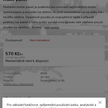
Stehenní molle panel je praktický pro uchycení nejrůznějších molle
sumek,kapes a pouzder na stehno. Je plně nastavitelný jak na výšku tak i
na šířku stehna. Opaskové pouzko je rozpojitelné takže v případě
potřeby lze panel z nohy rychle sundat a na opasku vám zůstane pouze
poutko se sponou. Sumky ...
celý popis
Dostupnost
Není skladem
570 Kč
/
ks
471 Kč
bez DPH
Momentálně není k dispozici
Číslo produktu:
0045
Výrobce:
as-tex
Materiál:
Fusal (uhas) vz.95
Hlídat cenu / dostupnost
Kompletní specifikace
Pro základní funkčnost, zpříjemnění používání webu, analytické a