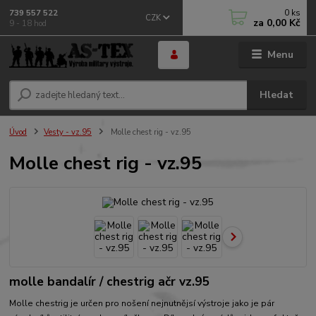
0
ks
739 557 522
CZK
za
0,00 Kč
9 - 18 hod
Menu
Hledat
Úvod
Vesty - vz.95
Molle chest rig - vz.95
Molle chest rig - vz.95
molle bandalír / chestrig ačr vz.95
Molle chestrig je určen pro nošení nejnutnějsí výstroje jako je pár