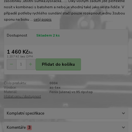
zásobníků ,utilitní sumka,vysílačka,...... Díky volným zádům jde perfektně
nosit v kombinaci s batohem a nebo je vhodný také jako vesta řidiče. V
případě potřeby rychlého sundání stačí pouze rozepnout jednu 3zubou
sponu na boku ...
celý popis
Dostupnost
Skladem 2 ks
1 460 Kč
/
ks
1 207 Kč
bez DPH
Přidat do košíku
Číslo produktu:
0004
Výrobce:
as-tex
Materiál:
Fenix (ulena) vz.95 ripstop
Hlídat cenu / dostupnost
Kompletní specifikace
Komentáře
3