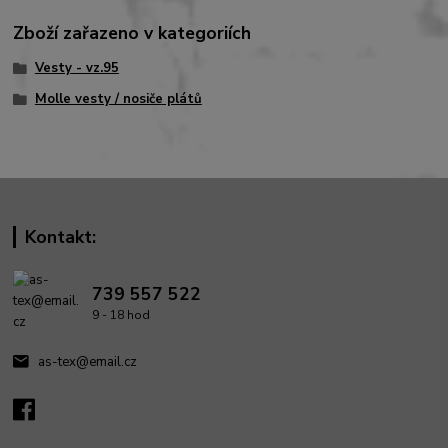
Zboží zařazeno v kategoriích
Vesty - vz.95
Molle vesty / nosiče plátů
Kontakt:
739 557 522
9 - 18 hod
as-tex@email.cz