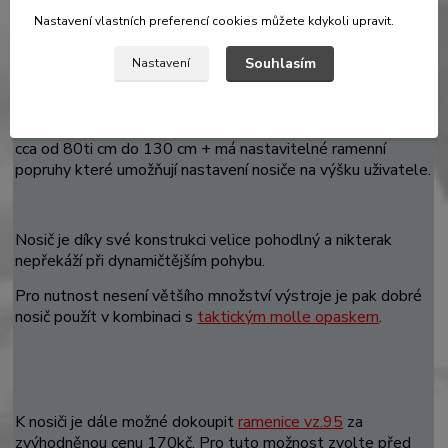
vazbou.
Nastavení vlastních preferencí cookies můžete kdykoli upravit.
Na vrchu zádové části je transportní ucho pro přenos vesty.
Souhlasím
Nastavení
Přední i zadní díl mají na spodu zip pro rozevření a vložení
plátů.Z výroby je nosič vybaven lehkými pěnovými pláty.
Velikost vesty je univerzální a lze jí nastavit na obod pasu
cca od 80ti cm do 130 cm + má nastavitelné ramenní
popruhy které umožňují nastavení nosiče na výšku uživatele.
Nosič je díky své konstrukci velice pohodlný a nikterak
nepřekáží při dynamičtějším pohybu.
Pro nutnost nesení většího množství výstroje je pak dobré
nosič použít v kombinaci s
taktickým molle opaskem
.
K nosiči je dále možné dokoupit
ramenice vz.95
za
zvýhodněnou cenu 170kč. Pro tuto možnost zvolte před