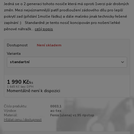
Jedná se o 2.generaci tohoto nosiče která má oproti 1verzi pár drobných
změn. Mezi nejvýznamnější patří prodloužení zádového dílu pro lepší
pokrytí zad (přidání 1molle řádku) a dále malinko jinak technicky řešené
zapínání :) Standardně je tento nosič koncipován pro nošení lehké
pěnové náhražk...
celý popis
Dostupnost
Není skladem
Varianta
1 990 Kč
/
ks
1 645 Kč
bez DPH
Momentálně není k dispozici
Číslo produktu:
0003,1
Výrobce:
as-tex
Materiál:
Fenix (ulena) vz.95 ripstop
Hlídat cenu / dostupnost