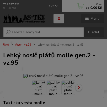
0
ks
739 557 522
CZK
za
0,00 Kč
9 - 18 hod
Menu
Hledat
Úvod
Vesty - vz.95
Lehký nosič plátů molle gen.2 - vz.95
Lehký nosič plátů molle gen.2 -
vz.95
Taktická vesta molle