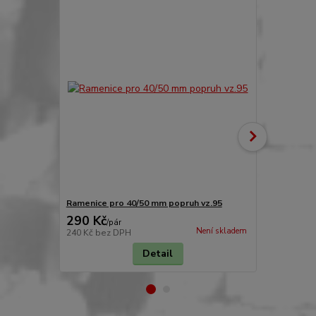
Ramenice pro 40/50 mm popruh vz.95
Molle batoh 
290 Kč
790 Kč
/
pár
/
ks
Není skladem
240 Kč
bez DPH
653 Kč
bez 
Detail